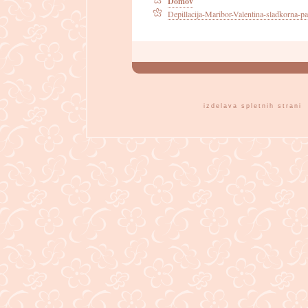
Domov
Depillacija-Maribor-Valentina-sladkorna-pa
izdelava spletnih strani